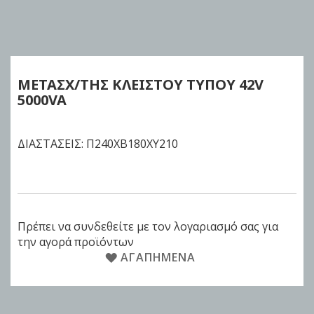
Skip
to
the
beginning
of
ΜΕΤΑΣΧ/ΤΗΣ ΚΛΕΙΣΤΟΥ ΤΥΠΟΥ 42V
the
5000VA
images
gallery
ΔΙΑΣΤΑΣΕΙΣ: Π240XΒ180XΥ210
Πρέπει να συνδεθείτε με τον λογαριασμό σας για
την αγορά προϊόντων
ΑΓΑΠΗΜΈΝΑ