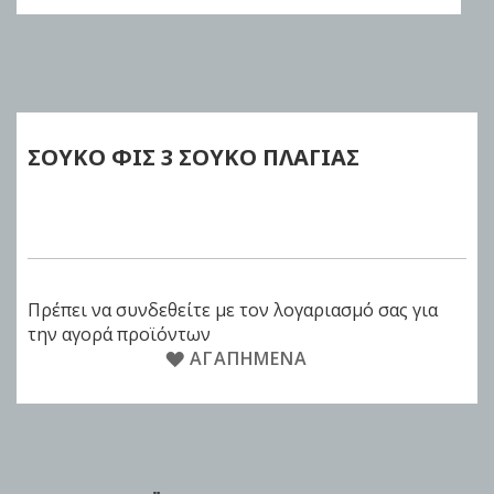
Skip
to
the
beginning
of
ΣΟΥΚΟ ΦΙΣ
3 ΣΟΥΚΟ ΠΛΑΓΙΑΣ
the
images
gallery
Πρέπει να συνδεθείτε με τον λογαριασμό σας για
την αγορά προϊόντων
ΑΓΑΠΗΜΈΝΑ