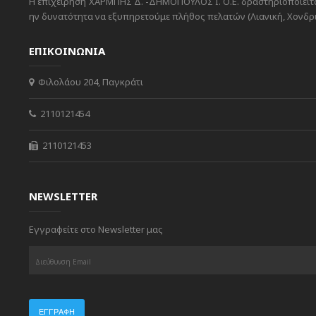
Η επιχείρηση ΧΑΡΜΠΗΣ Δ. -ΔΗΜΟΠΟΥΛΟΣ Ι. Ο.Ε. δραστηριοποιείται
ην δυνατότητα να εξυπηρετούμε πλήθος πελατών (Λιανική, Χονδρικ
ΕΠΙΚΟΙΝΩΝΙΑ
Φιλολάου 204, Παγκράτι
2110121454
2110121453
NEWSLETTER
Εγγραφείτε στο Newsletter μας
ΕΓΓΡΑΦΉ