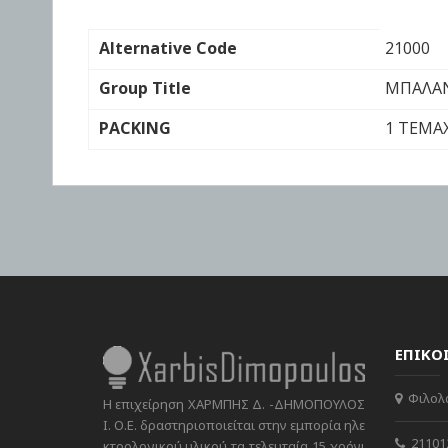
Επιπρόσθετες
Alternative Code
21000
πληροφορίες
Group Title
ΜΠΑΛΑΝ
PACKING
1 ΤΕΜΑ
ΕΠΙΚΟ
Φιλολά
Η επιχείρηση ΧΑΡΜΠΗΣ Δ. -ΔΗΜΟΠΟΥΛΟΣ
Ι. Ο.Ε. δραστηριοποιείται στην εμπορία ηλε
21101
κτρολογικού υλικού τα τελευταία 15 χρόνι