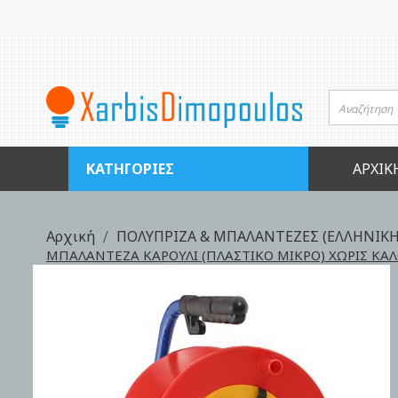
Μετάβαση
στο
περιεχόμενο
ΚΑΤΗΓΟΡΊΕΣ
ΑΡΧΙΚ
Αρχική
ΠΟΛΥΠΡΙΖΑ & ΜΠΑΛΑΝΤΕΖΕΣ (ΕΛΛΗΝΙΚΗ
ΜΠΑΛΑΝΤΕΖΑ ΚΑΡΟΥΛΙ (ΠΛΑΣΤΙΚΟ ΜΙΚΡΟ) ΧΩΡΙΣ ΚΑΛΩ
Skip
to
the
end
of
the
images