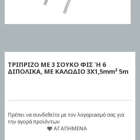
Skip
to
the
beginning
of
ΤΡΙΠΡΙΖΟ ΜΕ
3 ΣΟΥΚΟ ΦΙΣ
Ή 6
the
ΔΙΠΟΛΙΚΑ,
ΜΕ ΚΑΛΩΔΙΟ
3Χ1,5mm²
5m
images
gallery
Πρέπει να συνδεθείτε με τον λογαριασμό σας για
την αγορά προϊόντων
ΑΓΑΠΗΜΈΝΑ