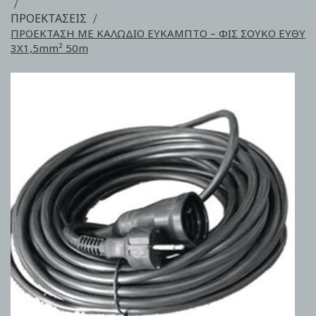
ΠΡΟΕΚΤΑΣΕΙΣ
ΠΡΟΕΚΤΑΣΗ ΜΕ ΚΑΛΩΔΙΟ ΕΥΚΑΜΠΤΟ – ΦΙΣ ΣΟΥΚΟ EYΘΥ
3Χ1,5mm² 50m
Skip
to
the
end
of
the
images
gallery