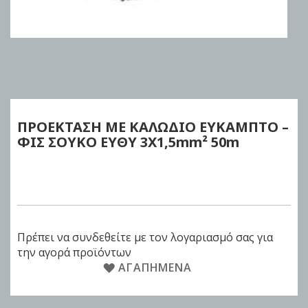
Skip
to
the
beginning
of
ΠΡΟΕΚΤΑΣΗ ΜΕ ΚΑΛΩΔΙΟ ΕΥΚΑΜΠΤΟ –
the
ΦΙΣ ΣΟΥΚΟ EYΘΥ
3Χ1,5mm²
50m
images
gallery
Πρέπει να συνδεθείτε με τον λογαριασμό σας για
την αγορά προϊόντων
ΑΓΑΠΗΜΈΝΑ