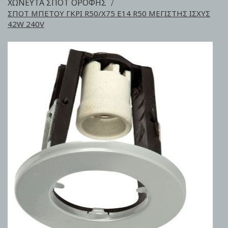
ΧΩΝΕΥΤΑ ΣΠΟΤ ΟΡΟΦΗΣ
ΣΠΟΤ ΜΠΕΤΟΥ ΓΚΡΙ R50/X75 Ε14 R50 MΕΓΙΣΤΗΣ ΙΣΧΥΣ
42W 240V
Skip
to
the
end
of
the
images
gallery