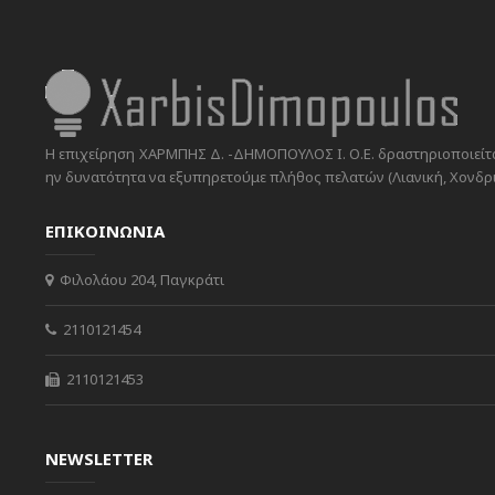
Η επιχείρηση ΧΑΡΜΠΗΣ Δ. -ΔΗΜΟΠΟΥΛΟΣ Ι. Ο.Ε. δραστηριοποιείται
ην δυνατότητα να εξυπηρετούμε πλήθος πελατών (Λιανική, Χονδρικ
ΕΠΙΚΟΙΝΩΝΙΑ
Φιλολάου 204, Παγκράτι
2110121454
2110121453
NEWSLETTER