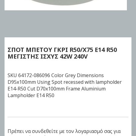
Skip
to
the
beginning
of
ΣΠΟΤ ΜΠΕΤΟΥ
ΓΚΡΙ
R50/X75 Ε14
R50
the
MΕΓΙΣΤΗΣ ΙΣΧΥΣ 42W 240V
images
gallery
SKU 64172-086096 Color Grey Dimensions
D95x100mm Using Spot recessed with lampholder
E14-R50 Cut D70x100mm Frame Aluminium
Lampholder E14 R50
Πρέπει να συνδεθείτε με τον λογαριασμό σας για